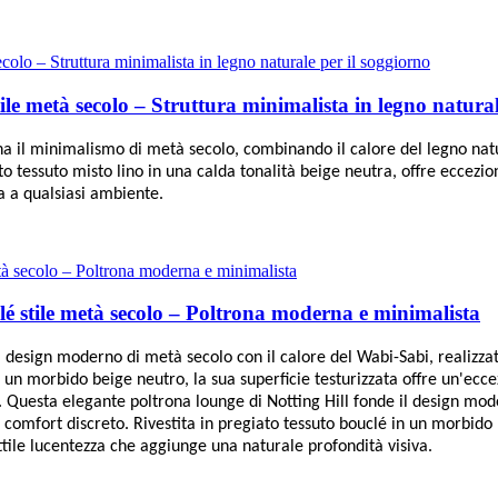
tile metà secolo – Struttura minimalista in legno natura
rna il minimalismo di metà secolo, combinando il calore del legno na
to tessuto misto lino in una calda tonalità beige neutra, offre eccezion
a a qualsiasi ambiente.
lé stile metà secolo – Poltrona moderna e minimalista
l design moderno di metà secolo con il calore del Wabi-Sabi, realizzat
n un morbido beige neutro, la sua superficie testurizzata offre un'ecce
 Questa elegante poltrona lounge di Notting Hill fonde il design mode
 comfort discreto. Rivestita in pregiato tessuto bouclé in un morbido b
ttile lucentezza che aggiunge una naturale profondità visiva.