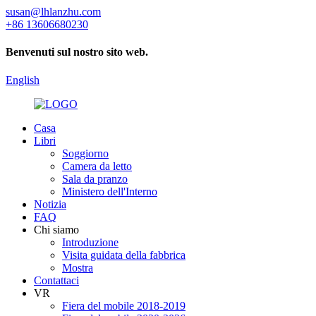
susan@lhlanzhu.com
+86 13606680230
Benvenuti sul nostro sito web.
English
Casa
Libri
Soggiorno
Camera da letto
Sala da pranzo
Ministero dell'Interno
Notizia
FAQ
Chi siamo
Introduzione
Visita guidata della fabbrica
Mostra
Contattaci
VR
Fiera del mobile 2018-2019