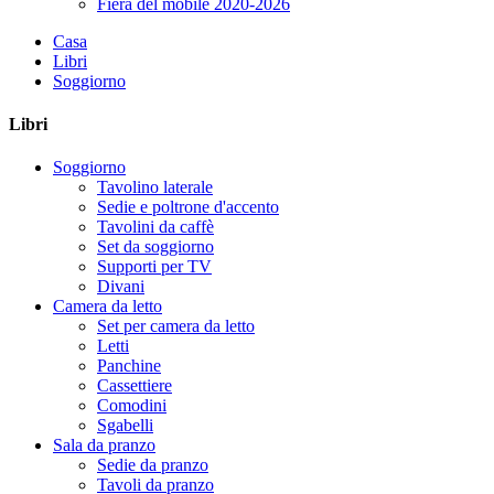
Fiera del mobile 2020-2026
Casa
Libri
Soggiorno
Libri
Soggiorno
Tavolino laterale
Sedie e poltrone d'accento
Tavolini da caffè
Set da soggiorno
Supporti per TV
Divani
Camera da letto
Set per camera da letto
Letti
Panchine
Cassettiere
Comodini
Sgabelli
Sala da pranzo
Sedie da pranzo
Tavoli da pranzo