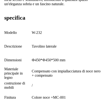
un'eleganza sobria e un fascino naturale.
specifica
Modello
W-232
Descrizione
Tavolino laterale
Dimensioni
Ф450*Ф450*500 mm
Materiale
Compensato con impiallacciatura di noce nero
principale in
+ compensato
legno
costruzione di
/
mobili
Finitura
Colore noce +MC-001