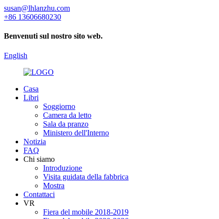
susan@lhlanzhu.com
+86 13606680230
Benvenuti sul nostro sito web.
English
Casa
Libri
Soggiorno
Camera da letto
Sala da pranzo
Ministero dell'Interno
Notizia
FAQ
Chi siamo
Introduzione
Visita guidata della fabbrica
Mostra
Contattaci
VR
Fiera del mobile 2018-2019