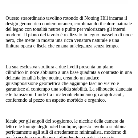
Questo straordinario tavolino rotondo di Notting Hill incarna il
design geometrico contemporaneo, combinando il calore naturale
del legno con tonalità neutre e pulite per valorizzare gli interni
moderni. Il piano del tavolo è realizzato in legno massello di noce
nero, che mette in mostra una ricca venatura naturale e una
finitura opaca e liscia che emana un'eleganza senza tempo.
La sua esclusiva struttura a due livelli presenta un piano
cilindrico in noce abbinato a una base quadrata a contrasto in una
delicata tonalità beige neutra, creando un'audace
giustapposizione geometrica che aggiunge fascino visivo e
garantisce al contempo una solida stabilità. La silhouette slanciata
e le transizioni fluide tra i materiali eliminano gli angoli acuti,
conferendo al pezzo un aspetto morbido e organico.
Ideale per gli angoli del soggiorno, le nicchie della camera da
letto e le lounge degli hotel boutique, questo tavolino si abbina
perfettamente agli stili di arredamento minimalista, moderno di
metà secolo e scandinavo, infondendo a qualsiasi spazio