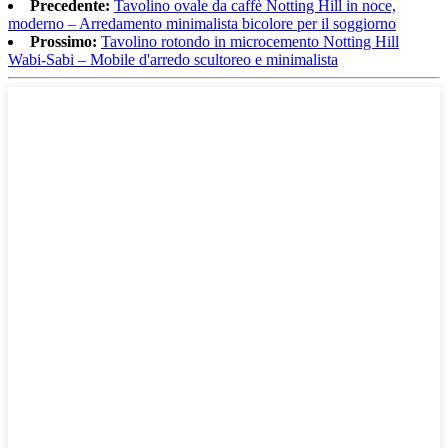
Precedente:
Tavolino ovale da caffè Notting Hill in noce,
moderno – Arredamento minimalista bicolore per il soggiorno
Prossimo:
Tavolino rotondo in microcemento Notting Hill
Wabi-Sabi – Mobile d'arredo scultoreo e minimalista