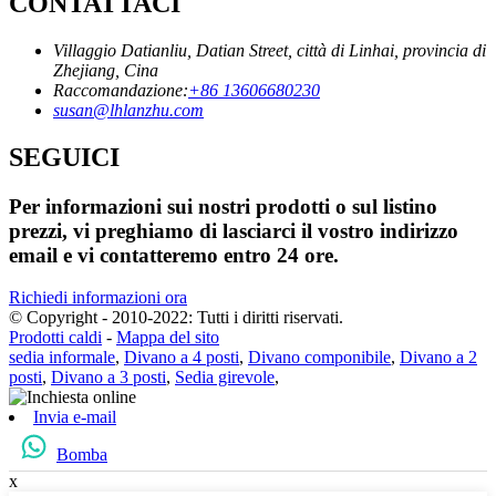
CONTATTACI
Villaggio Datianliu, Datian Street, città di Linhai, provincia di
Zhejiang, Cina
Raccomandazione:
+86 13606680230
susan@lhlanzhu.com
SEGUICI
Per informazioni sui nostri prodotti o sul listino
prezzi, vi preghiamo di lasciarci il vostro indirizzo
email e vi contatteremo entro 24 ore.
Richiedi informazioni ora
© Copyright - 2010-2022: Tutti i diritti riservati.
Prodotti caldi
-
Mappa del sito
sedia informale
,
Divano a 4 posti
,
Divano componibile
,
Divano a 2
posti
,
Divano a 3 posti
,
Sedia girevole
,
Invia e-mail
Bomba
x