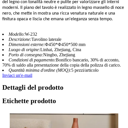
del legno con tonalità neutre e pulite per valorizzare gli interni
moderni. Il piano del tavolo è realizzato in legno massello di noce
nero, che mette in mostra una ricca venatura naturale e una
finitura opaca e liscia che emana un'eleganza senza tempo.
Modello:
W-232
Descrizione:
Tavolino laterale
Dimensioni esterne:
Ф450*Ф450*500 mm
Luogo di origine:
Linhai, Zhejiang, Cina
Porto di consegna:
Ningbo, Zhejiang
Condizioni di pagamento:
Bonifico bancario, 30% di acconto,
70% di saldo alla presentazione della copia della polizza di carico.
Quantità minima d'ordine (MOQ):
5 pezzi/articolo
Inviaci un'e-mail
Dettagli del prodotto
Etichette prodotto