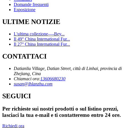
Domande frequenti
Esposizione
ULTIME NOTIZIE
L'ultima collezione—-Bey...
Il 49° China International Fur...
Il 27° China International Fur...
CONTATTACI
Datianliu Village, Datian Street, città di Linhai, provincia di
Zhejiang, Cina
Chiamaci ora:
13606680230
susan@lhlanzhu.com
SEGUICI
Per richieste sui nostri prodotti o sul listino prezzi,
lasciaci la tua e-mail e ti contatteremo entro 24 ore.
Richiedi ora