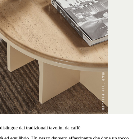
stingue dai tradizionali tavolini da caffè.
ità ed equilibrio. Un pezzo davvero affascinante che dona un tocco