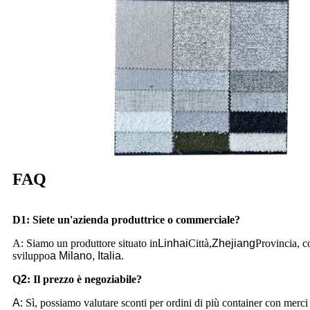
FAQ
D1: Siete un'azienda produttrice o commerciale?
A: Siamo un produttore situato in
Linhai
Città,
Zhejiang
Provincia, c
sviluppo
a Milano, Italia
.
Q
2
:
Il prezzo è negoziabile?
A:
Sì, possiamo valutare sconti per ordini di più container con merci m