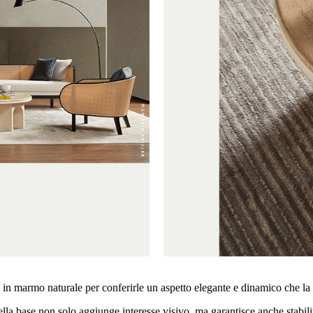
n marmo naturale per conferirle un aspetto elegante e dinamico che la di
lla base non solo aggiunge interesse visivo, ma garantisce anche stabil