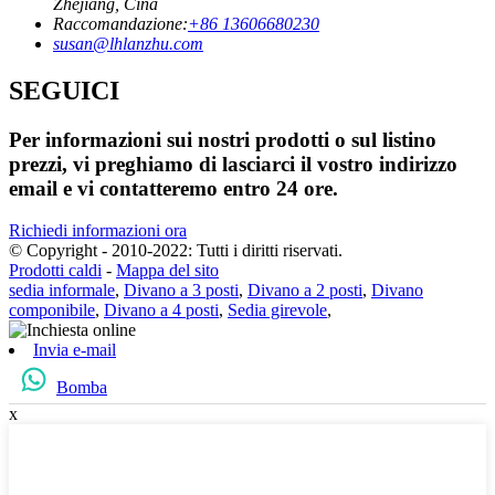
Zhejiang, Cina
Raccomandazione:
+86 13606680230
susan@lhlanzhu.com
SEGUICI
Per informazioni sui nostri prodotti o sul listino
prezzi, vi preghiamo di lasciarci il vostro indirizzo
email e vi contatteremo entro 24 ore.
Richiedi informazioni ora
© Copyright - 2010-2022: Tutti i diritti riservati.
Prodotti caldi
-
Mappa del sito
sedia informale
,
Divano a 3 posti
,
Divano a 2 posti
,
Divano
componibile
,
Divano a 4 posti
,
Sedia girevole
,
Invia e-mail
Bomba
x