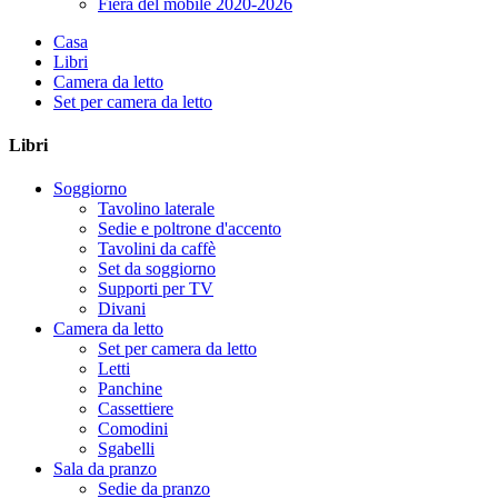
Fiera del mobile 2020-2026
Casa
Libri
Camera da letto
Set per camera da letto
Libri
Soggiorno
Tavolino laterale
Sedie e poltrone d'accento
Tavolini da caffè
Set da soggiorno
Supporti per TV
Divani
Camera da letto
Set per camera da letto
Letti
Panchine
Cassettiere
Comodini
Sgabelli
Sala da pranzo
Sedie da pranzo