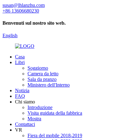
susan@lhlanzhu.com
+86 13606680230
Benvenuti sul nostro sito web.
English
Casa
Libri
Soggiorno
Camera da letto
Sala da pranzo
Ministero dell'Interno
Notizia
FAQ
Chi siamo
Introduzione
Visita guidata della fabbrica
Mostra
Contattaci
VR
Fiera del mobile 2018-2019