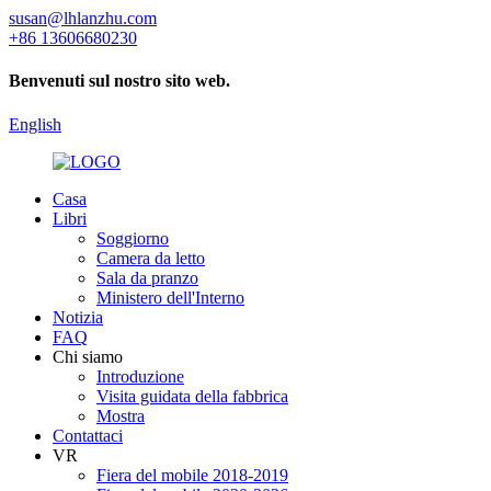
susan@lhlanzhu.com
+86 13606680230
Benvenuti sul nostro sito web.
English
Casa
Libri
Soggiorno
Camera da letto
Sala da pranzo
Ministero dell'Interno
Notizia
FAQ
Chi siamo
Introduzione
Visita guidata della fabbrica
Mostra
Contattaci
VR
Fiera del mobile 2018-2019