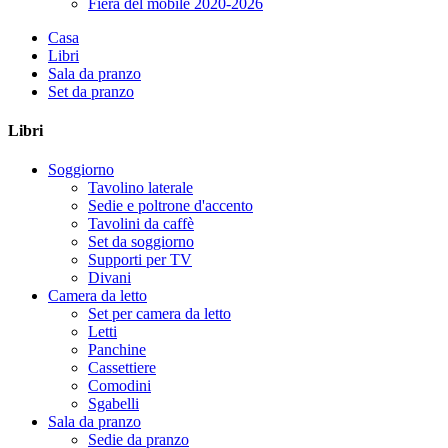
Fiera del mobile 2020-2026
Casa
Libri
Sala da pranzo
Set da pranzo
Libri
Soggiorno
Tavolino laterale
Sedie e poltrone d'accento
Tavolini da caffè
Set da soggiorno
Supporti per TV
Divani
Camera da letto
Set per camera da letto
Letti
Panchine
Cassettiere
Comodini
Sgabelli
Sala da pranzo
Sedie da pranzo