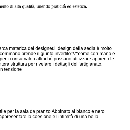
nto di alta qualità, unendo praticità ed estetica.
icerca materica del designer.
Il design della sedia è molto
corrimano prende il giunto invertito
“
V
“
come corrimano e
ll per i consumatori affinché possano utilizzare appieno le
era struttura per rivelare i dettagli dell'artigianato.
con tensione
ile per la sala da pranzo.
Abbinato al bianco e nero,
 rappresentare la coesione e l'intimità di una bella