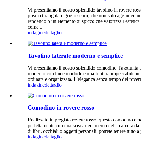
Vi presentiamo il nostro splendido tavolino in rovere rosso
prisma triangolare grigio scuro, che non solo aggiunge un 
rendendolo un elemento di spicco che valorizza l'estetica
come...
indagine
dettaglio
Tavolino laterale moderno e semplice
Vi presentiamo il nostro splendido comodino, l'aggiunta p
moderno con linee morbide e una finitura impeccabile in ro
ordinata e organizzata. L'eleganza senza tempo del rover
indagine
dettaglio
Comodino in rovere rosso
Realizzato in pregiato rovere rosso, questo comodino eman
perfettamente con qualsiasi arredamento della camera da le
di libri, occhiali o oggetti personali, potrete tenere tutt
indagine
dettaglio