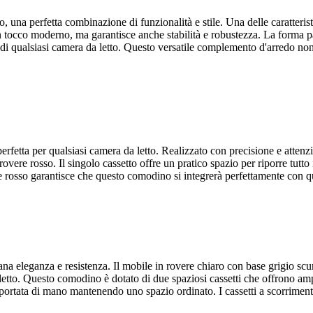
, una perfetta combinazione di funzionalità e stile. Una delle caratterist
tocco moderno, ma garantisce anche stabilità e robustezza. La forma part
 di qualsiasi camera da letto. Questo versatile complemento d'arredo non
erfetta per qualsiasi camera da letto. Realizzato con precisione e atten
vere rosso. Il singolo cassetto offre un pratico spazio per riporre tutto
e rosso garantisce che questo comodino si integrerà perfettamente con q
a eleganza e resistenza. Il mobile in rovere chiaro con base grigio scur
tto. Questo comodino è dotato di due spaziosi cassetti che offrono ampio 
o a portata di mano mantenendo uno spazio ordinato. I cassetti a scorrimen