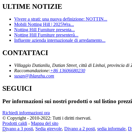
ULTIME NOTIZIE
Vivere a strati: una nuova definizione: NOTTIN...
Mobili Notting Hill | 2025Wra...
Notting Hill Furniture presenta...
Notting Hill Furniture presenterà...
Influente azienda internazionale di arredamento...
CONTATTACI
Villaggio Datianliu, Datian Street, città di Linhai, provincia di
Raccomandazione:
+86 13606680230
susan@lhlanzhu.com
SEGUICI
Per informazioni sui nostri prodotti o sul listino prezz
Richiedi informazioni ora
© Copyright - 2010-2022: Tutti i diritti riservati.
Prodotti caldi
-
Mappa del sito
Divano a 3 posti
,
Sedia girevole
,
Divano a 2 posti
,
sedia informale
,
D