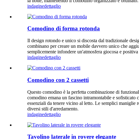
la notte, mantenendo il comodino organizzato e ordinato. Q
indagine
dettaglio
Comodino di forma rotonda
Il design rotondo e unico si discosta dal tradizionale des
combinano per creare un mobile davvero unico che aggiung
semplicemente infondere un'atmosfera giocosa e positiva all
indagine
dettaglio
Comodino con 2 cassetti
Questo comodino è la perfetta combinazione di funzionalit
comodino emana un fascino intramontabile e sofisticato che 
essenziali da tenere vicino al letto. Le semplici manigli
diversi stili d'arredamento.
indagine
dettaglio
Tavolino laterale in rovere elegante