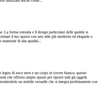
ere utilizzato anche come...
ne. La forma rotonda e il design particolare delle gambe si
ormare il tuo spazio con uno stile più moderno ed elegante o
materiale di alta qualità...
in legno di noce nero e un corpo in rovere bianco, questo
etti che offrono ampio spazio per riporre tutti gli oggetti
 rendendolo un mobile versatile che si integra perfettamente con