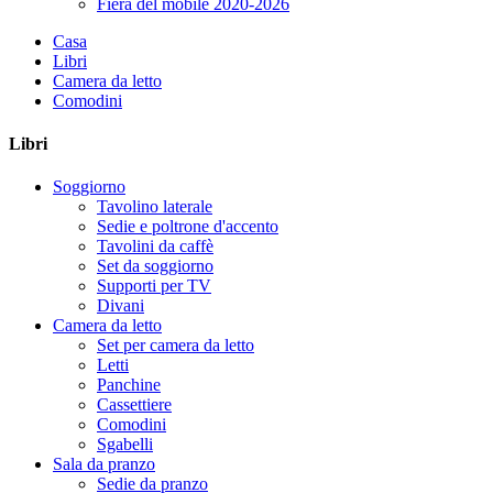
Fiera del mobile 2020-2026
Casa
Libri
Camera da letto
Comodini
Libri
Soggiorno
Tavolino laterale
Sedie e poltrone d'accento
Tavolini da caffè
Set da soggiorno
Supporti per TV
Divani
Camera da letto
Set per camera da letto
Letti
Panchine
Cassettiere
Comodini
Sgabelli
Sala da pranzo
Sedie da pranzo