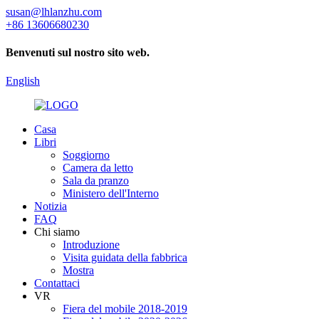
susan@lhlanzhu.com
+86 13606680230
Benvenuti sul nostro sito web.
English
Casa
Libri
Soggiorno
Camera da letto
Sala da pranzo
Ministero dell'Interno
Notizia
FAQ
Chi siamo
Introduzione
Visita guidata della fabbrica
Mostra
Contattaci
VR
Fiera del mobile 2018-2019