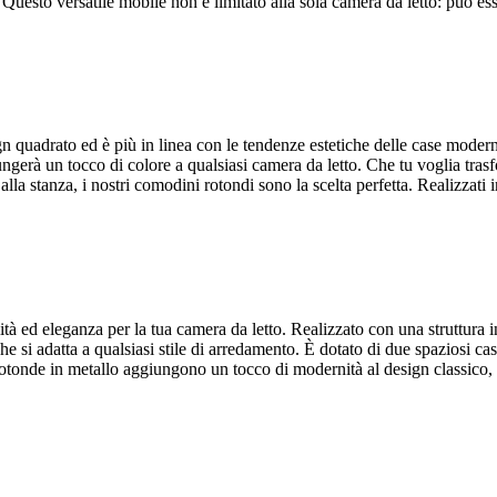
uesto versatile mobile non è limitato alla sola camera da letto: può ess
ign quadrato ed è più in linea con le tendenze estetiche delle case moder
erà un tocco di colore a qualsiasi camera da letto. Che tu voglia trasf
a stanza, i nostri comodini rotondi sono la scelta perfetta. Realizzati in 
à ed eleganza per la tua camera da letto. Realizzato con una struttura 
si adatta a qualsiasi stile di arredamento. È dotato di due spaziosi cass
e rotonde in metallo aggiungono un tocco di modernità al design classico,