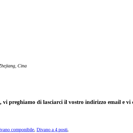
 Zhejiang, Cina
i, vi preghiamo di lasciarci il vostro indirizzo email e v
ivano componibile
,
Divano a 4 posti
,