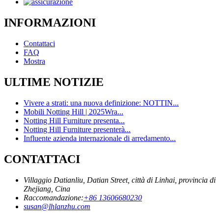
INFORMAZIONI
Contattaci
FAQ
Mostra
ULTIME NOTIZIE
Vivere a strati: una nuova definizione: NOTTIN...
Mobili Notting Hill | 2025Wra...
Notting Hill Furniture presenta...
Notting Hill Furniture presenterà...
Influente azienda internazionale di arredamento...
CONTATTACI
Villaggio Datianliu, Datian Street, città di Linhai, provincia di
Zhejiang, Cina
Raccomandazione:
+86 13606680230
susan@lhlanzhu.com