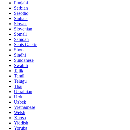
Punjabi
Serbian
Sesotho
Sinhala
Slovak
Slovenian
Somali
Samoan
Scots Gaelic
Shona
Sindhi
Sundanese
Swahili
Tajik
Tamil
Telugu
Thai
Ukrainian
Urdu
Uzbek
Vietnamese
Welsh
Xhosa
Yiddish
Yoruba