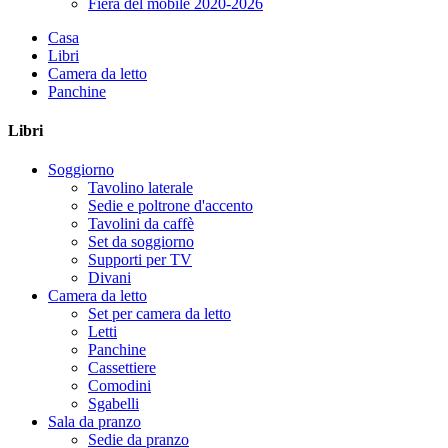
Fiera del mobile 2020-2026
Casa
Libri
Camera da letto
Panchine
Libri
Soggiorno
Tavolino laterale
Sedie e poltrone d'accento
Tavolini da caffè
Set da soggiorno
Supporti per TV
Divani
Camera da letto
Set per camera da letto
Letti
Panchine
Cassettiere
Comodini
Sgabelli
Sala da pranzo
Sedie da pranzo