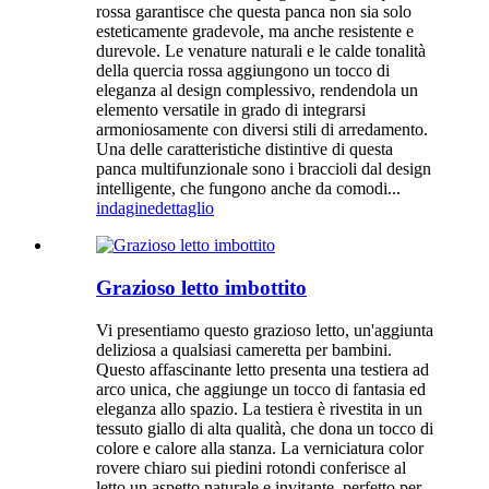
rossa garantisce che questa panca non sia solo
esteticamente gradevole, ma anche resistente e
durevole. Le venature naturali e le calde tonalità
della quercia rossa aggiungono un tocco di
eleganza al design complessivo, rendendola un
elemento versatile in grado di integrarsi
armoniosamente con diversi stili di arredamento.
Una delle caratteristiche distintive di questa
panca multifunzionale sono i braccioli dal design
intelligente, che fungono anche da comodi...
indagine
dettaglio
Grazioso letto imbottito
Vi presentiamo questo grazioso letto, un'aggiunta
deliziosa a qualsiasi cameretta per bambini.
Questo affascinante letto presenta una testiera ad
arco unica, che aggiunge un tocco di fantasia ed
eleganza allo spazio. La testiera è rivestita in un
tessuto giallo di alta qualità, che dona un tocco di
colore e calore alla stanza. La verniciatura color
rovere chiaro sui piedini rotondi conferisce al
letto un aspetto naturale e invitante, perfetto per