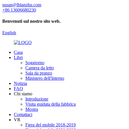
susan@lhlanzhu.com
+86 13606680230
Benvenuti sul nostro sito web.
English
Casa
Libri
Soggiorno
Camera da letto
Sala da pranzo
Ministero dell'Interno
Notizia
FAQ
Chi siamo
Introduzione
Visita guidata della fabbrica
Mostra
Contattaci
VR
Fiera del mobile 2018-2019