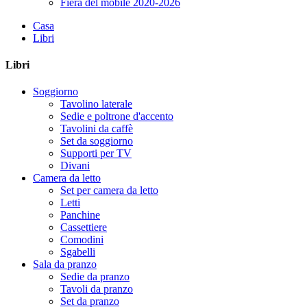
Fiera del mobile 2020-2026
Casa
Libri
Libri
Soggiorno
Tavolino laterale
Sedie e poltrone d'accento
Tavolini da caffè
Set da soggiorno
Supporti per TV
Divani
Camera da letto
Set per camera da letto
Letti
Panchine
Cassettiere
Comodini
Sgabelli
Sala da pranzo
Sedie da pranzo
Tavoli da pranzo
Set da pranzo