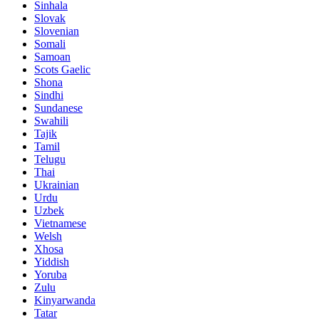
Sinhala
Slovak
Slovenian
Somali
Samoan
Scots Gaelic
Shona
Sindhi
Sundanese
Swahili
Tajik
Tamil
Telugu
Thai
Ukrainian
Urdu
Uzbek
Vietnamese
Welsh
Xhosa
Yiddish
Yoruba
Zulu
Kinyarwanda
Tatar