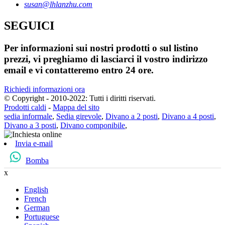
susan@lhlanzhu.com
SEGUICI
Per informazioni sui nostri prodotti o sul listino
prezzi, vi preghiamo di lasciarci il vostro indirizzo
email e vi contatteremo entro 24 ore.
Richiedi informazioni ora
© Copyright - 2010-2022: Tutti i diritti riservati.
Prodotti caldi
-
Mappa del sito
sedia informale
,
Sedia girevole
,
Divano a 2 posti
,
Divano a 4 posti
,
Divano a 3 posti
,
Divano componibile
,
Invia e-mail
Bomba
x
English
French
German
Portuguese