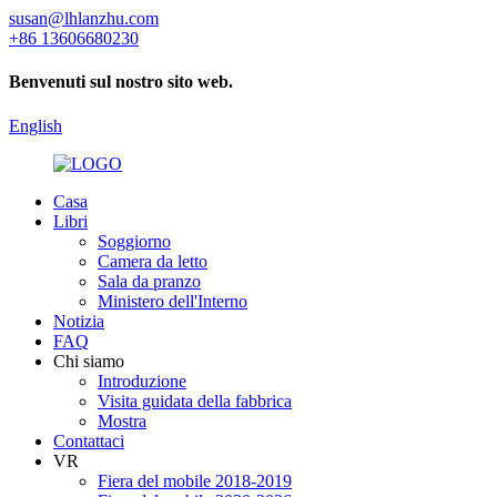
susan@lhlanzhu.com
+86 13606680230
Benvenuti sul nostro sito web.
English
Casa
Libri
Soggiorno
Camera da letto
Sala da pranzo
Ministero dell'Interno
Notizia
FAQ
Chi siamo
Introduzione
Visita guidata della fabbrica
Mostra
Contattaci
VR
Fiera del mobile 2018-2019