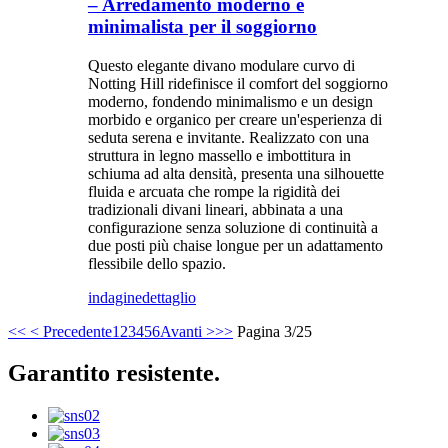
– Arredamento moderno e
minimalista per il soggiorno
Questo elegante divano modulare curvo di
Notting Hill ridefinisce il comfort del soggiorno
moderno, fondendo minimalismo e un design
morbido e organico per creare un'esperienza di
seduta serena e invitante. Realizzato con una
struttura in legno massello e imbottitura in
schiuma ad alta densità, presenta una silhouette
fluida e arcuata che rompe la rigidità dei
tradizionali divani lineari, abbinata a una
configurazione senza soluzione di continuità a
due posti più chaise longue per un adattamento
flessibile dello spazio.
indagine
dettaglio
<<
< Precedente
1
2
3
4
5
6
Avanti >
>>
Pagina 3/25
Garantito resistente.